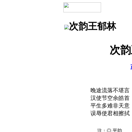
次韵王郁林
次韵
晚途流落不堪言
汉使节空余皓首
平生多难非天意
误辱使君相擦拭
注：◎ 平韵 