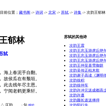
目前位置；
藏书阁
->
诗词
->
北宋
->
苏轼
->
诗集
->
次韵王郁林
苏轼的其他诗
王郁林
次韵王震
次韵王忠玉游虎丘绝
苏轼
次韵王忠玉游虎丘绝
次韵王忠玉游虎丘绝
次韵王仲至喜雪御筵
次韵吴传正枯木歌
， 海上春泥手自翻。
次韵谢子高读《渊明
， 故侯瓜在有颓垣。
次韵徐积
， 此去残年尽主恩。
次韵徐仲车
次韵许冲元送成都高
， 宁闻老鹤更乘轩。
次韵许遵
次韵颜长道送傅倅
△ 仄韵 · 句
次韵阳行先
维护