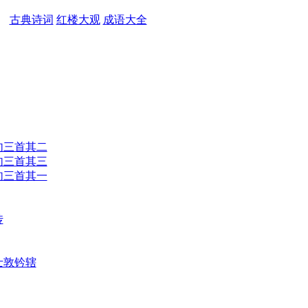
古典诗词
红楼大观
成语大全
句三首其二
句三首其三
句三首其一
传
士敦钤辖