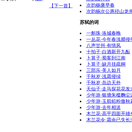
次韵杨褒早春
【下一首】
次韵杨次公惠径山龙
苏轼的词
一斛珠·洛城春晚
一丛花·今年春浅腊侵
八声甘州·有情风
十拍子·白酒新开九酝
卜算子·蜀客到江南
卜算子·缺月挂疏桐
三部乐·美人如月
千秋岁·浅霜侵绿
千秋岁·岛边天外
天仙子·走马探花花发
少年游·银塘朱槛麴尘
少年游·玉肌铅粉傲秋
少年游·去年相送
木兰花·高平四面开雄
木兰花令·霜余已失长