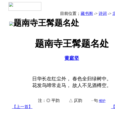
目前位置；
藏书阁
->
诗词
->
题南寺王髯题名处
题南寺王髯题名处
黄庭坚
日华长在红尘外， 春色全归绿树中。
花发鸟啼常走马， 故人不见酒樽空。
注：◎ 平韵 △ 仄韵 · 句
维护
【上一首】