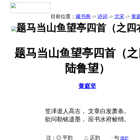
目前位置；
藏书阁
->
诗词
->
北宋
->
黄
题马当山鱼望亭四首（之四
题马当山鱼望亭四首（之
陆鲁望）
黄庭坚
笠泽道人高古， 文章白发萧条。
欲问勒铭遗墨， 应书水府鲛绡。
注：◎ 平韵 △ 仄韵 · 句
维护