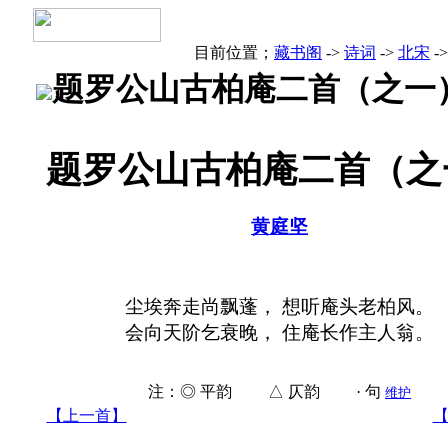
目前位置；
藏书阁
->
诗词
->
北宋
->
题罗公山古柏庵二首（之一
题罗公山古柏庵二首（之
黄庭坚
尘埃奔走尚飘蓬， 想听庵头老柏风。
会向天阶乞衰晚， 住庵长作主人翁。
注：◎ 平韵 △ 仄韵 · 句
维护
【上一首】