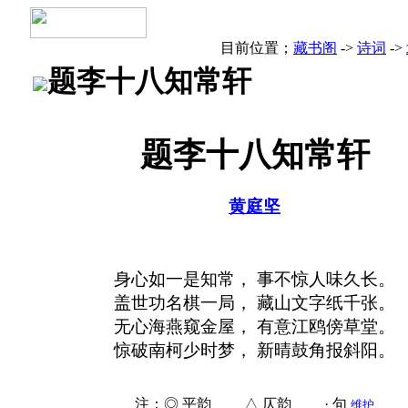
目前位置；
藏书阁
->
诗词
->
题李十八知常轩
题李十八知常轩
黄庭坚
身心如一是知常， 事不惊人味久长。
盖世功名棋一局， 藏山文字纸千张。
无心海燕窥金屋， 有意江鸥傍草堂。
惊破南柯少时梦， 新晴鼓角报斜阳。
注：◎ 平韵 △ 仄韵 · 句
维护