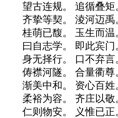
望古连规。 追循叠矩
齐挚等契。 淩河迈禹
桂萌已馥。 玉生而温
曰自志学。 即此宾门
身无择行。 口不弃言
俦襟河隧。 合量衢尊
渐美中和。 资心百姓
柔裕为容。 齐庄以敬
仁则物安。 义惟已正