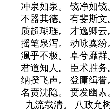
冲泉如泉。 镜净如镜
不器其德。 有斐斯文
质超瑚琏。 才逸卿云
摇笔泉泻。 动咏霙纷
渢乎不极。 卓兮靡群
君道知人。 臣术胜务
纳揆飞声。 登庸缉誉
名贲沈隐。 贲发幽素
九流载清。 八政允