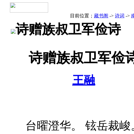
目前位置；
藏书阁
->
诗词
->
诗赠族叔卫军俭诗
诗赠族叔卫军俭
王融
台曜澄华。 铉岳裁峻