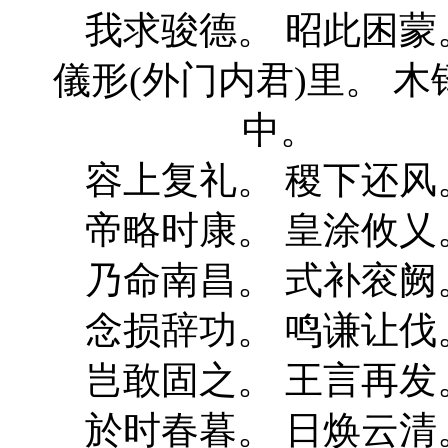
我求骏德。 昭此困蒙
儀形(外门内君)里。 木
中。
容上复礼。 稷下还风
帝略时康。 皇涂攸乂
乃命南昌。 式补衮阙
念损辞功。 鸣谦让伐
岂敢固之。 王言再发
於时春暮。 日焕云清