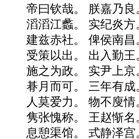
帝曰钦哉。 朕嘉乃良
滔滔江蠡。 实纪炎方
建兹赤社。 俾侯南昌
受策以出。 出入勤王
施之为政。 实尹上京
朞月而可。 三年有成
人莫爱力。 物不廋情
隽张愧称。 王赵惭名
息憩渠馆。 式静泽宫