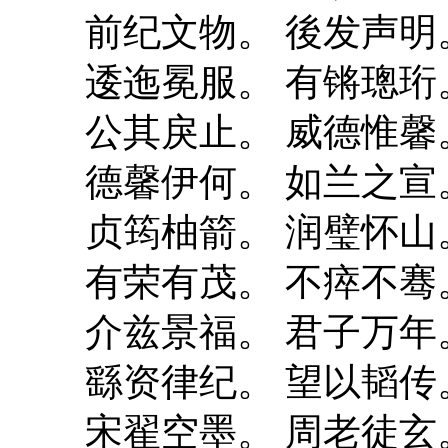
前纪文物。 後发声明
逶迤冕服。 有锵璁珩
公其戾止。 威德惟馨
德馨伊何。 如兰之宣
贞筠柚箭。 润璧怀山
有荣有茂。 不瘁不骞
介兹景福。 君子万年
繇资律纪。 望以韬传
宋翟空墨。 周老徒玄