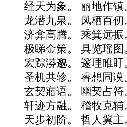
经天为象。 丽地作镇
龙潜九泉。 凤栖百仞
济弇高腾。 乘箕远振
极睇金策。 具览瑶图
宏踪漭邈。 邃理睢盱
圣机共轸。 睿想同谟
玄契寤语。 幽契占符
轩迹方融。 稽牧克辅
天步初阶。 哲人翼主