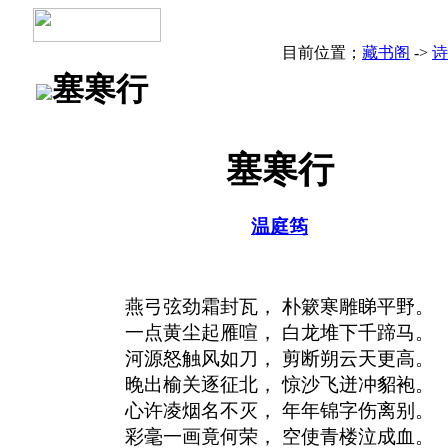
目前位置；
藏书阁
->
诗
塞寒行
塞寒行
温庭筠
燕弓弦劲霜封瓦， 朴簌寒雕睇平野。
一点黄尘起雁喧， 白龙堆下千蹄马。
河源怒触风如刀， 剪断朔云天更高。
晚出榆关逐征北， 惊沙飞迸冲貂袍。
心许凌烟名不灭， 年年锦字伤离别。
彩毫一画竟何荣， 空使青楼泣成血。