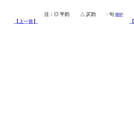
注：◎ 平韵 △ 仄韵 · 句
维护
【上一首】