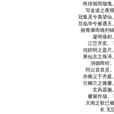
终徘徊而烟曳
写金波之夜晣
冠集灵兮蔼望仙
亘临华兮被通天
丽青墀而镜列钱
凝明亟积
江峦齐奕。
信鈃阿之盈尺
果仙京之珠泽
润德晖经。
同云宣其灵。
亦阐义于齐庭
引幽兰之微馨
玄风遐施
馨埏作瑞。
大闺之歌已被
长 无