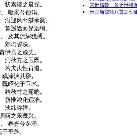
。 状素镜之晨光。
宋世庙歌二首之世祖
宋宗庙登歌八首之七
。 晣景兮便娟。
。 溢迎风兮湛承露。
。 冪遥途而界远绮。
。 及其流綵犹搏。
。 郊均隰映。
 審伊宫之踰丈。
。 洞秋方之玉园。
。 若夫贞性贲道。
 载涂演其楙。
 既昭化于卫术。
。 结秋竹之丽响。
。 窃惟鸿化远洎。
。 浃纬称祥。
 调露之乐既兴。
。 春光兮冬泽。
愆于平施。