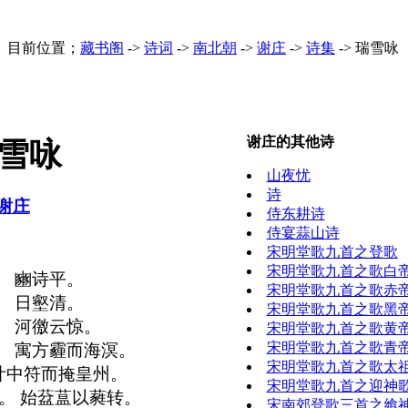
目前位置；
藏书阁
->
诗词
->
南北朝
->
谢庄
->
诗集
->
瑞雪咏
谢庄的其他诗
雪咏
山夜忧
诗
谢庄
侍东耕诗
侍宴蒜山诗
宋明堂歌九首之登歌
宋明堂歌九首之歌白
。 豳诗平。
宋明堂歌九首之歌赤
。 日壑清。
宋明堂歌九首之歌黑
。 河徼云惊。
宋明堂歌九首之歌黄
宋明堂歌九首之歌青
。 寓方霾而海溟。
宋明堂歌九首之歌太
叶中符而掩皇州。
宋明堂歌九首之迎神
。 始葐蒀以蕤转。
宋南郊登歌三首之飨