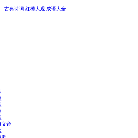
古典诗词
红楼大观
成语大全
帝
帝
帝
帝
帝
祖文帝
歌
神歌