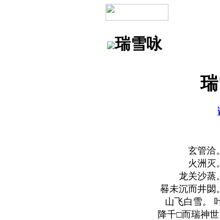
瑞雪咏
瑞
玄管洽
火洲灭
龙关沙蒸
晷未沉而井閟
山飞白雪。 
降千□而瑞神世