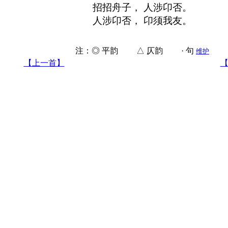
招招舟子， 人涉卬否。
人涉卬否， 卬须我友。
注：◎ 平韵 △ 仄韵 · 句
维护
【上一首】