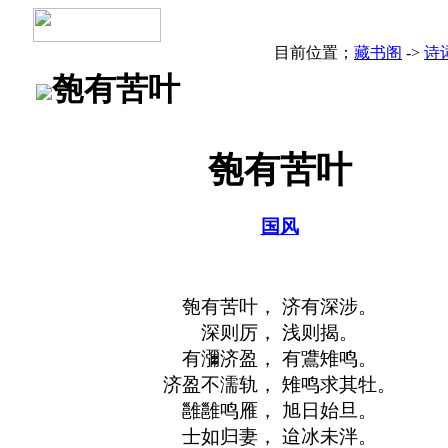
目前位置；
藏书阁
->
诗
匏有苦叶
匏有苦叶
国风
匏有苦叶， 济有深涉。
深则厉， 浅则揭。
有瀰济盈， 有鷕雉鸣。
济盈不濡轨， 雉鸣求其牡。
雝雝鸣雁， 旭日始旦。
士如归妻， 迨冰未泮。