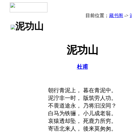
目前位置；
藏书阁
->
泥功山
泥功山
杜甫
朝行青泥上， 暮在青泥中。
泥泞非一时， 版筑劳人功。
不畏道途永， 乃将汩没同？
白马为铁骊， 小儿成老翁。
哀猿透却坠， 死鹿力所穷。
寄语北来人， 後来莫匆匆。