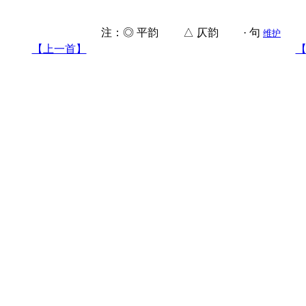
注：◎ 平韵 △ 仄韵 · 句
维护
【上一首】