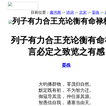
目前位置；
藏书阁
->
诗词
->
北宋
->
晏殊
->
列子有力合王充论衡有命禄
列子有力合王充论衡有命
言必定之致览之有感
晏殊
大钧播群物， 零茂归自然。
默定既有初， 不为智力迁。
御寇导其流， 仲任派其源。
智愚信自我， 通塞当由天。