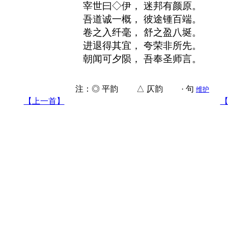
宰世曰◇伊， 迷邦有颜原。
吾道诚一概， 彼途锺百端。
卷之入纤毫， 舒之盈八埏。
进退得其宜， 夸荣非所先。
朝闻可夕陨， 吾奉圣师言。
注：◎ 平韵 △ 仄韵 · 句
维护
【上一首】