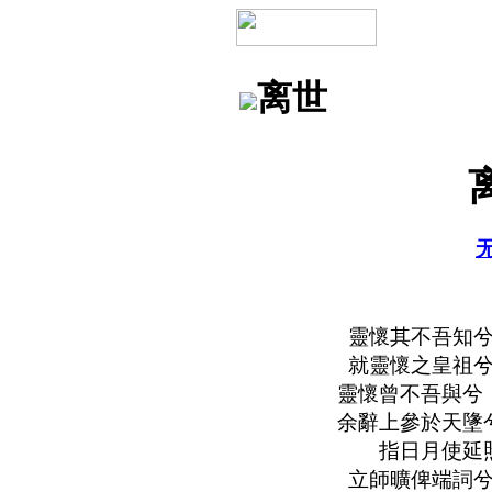
离世
靈懷其不吾知兮
就靈懷之皇祖兮
靈懷曾不吾與兮
余辭上參於天墬
指日月使延
立師曠俾端詞兮