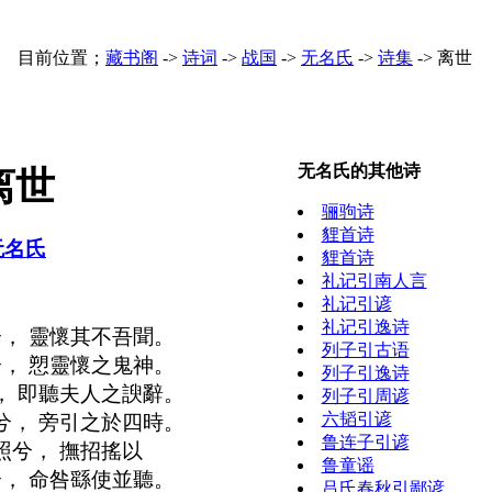
目前位置；
藏书阁
->
诗词
->
战国
->
无名氏
->
诗集
->
离世
无名氏的其他诗
离世
骊驹诗
貍首诗
无名氏
貍首诗
礼记引南人言
礼记引谚
礼记引逸诗
， 靈懷其不吾聞。
列子引古语
， 愬靈懷之鬼神。
列子引逸诗
， 即聽夫人之諛辭。
列子引周谚
六韬引谚
兮， 旁引之於四時。
鲁连子引谚
照兮， 撫招搖以
鲁童谣
， 命咎繇使並聽。
吕氏春秋引鄙谚