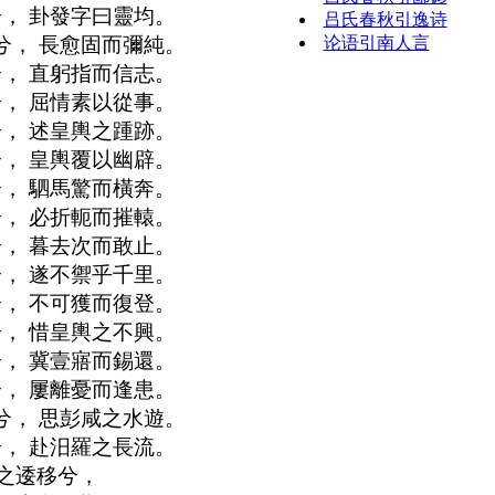
， 卦發字曰靈均。
吕氏春秋引逸诗
论语引南人言
兮， 長愈固而彌純。
， 直躬指而信志。
， 屈情素以從事。
， 述皇輿之踵跡。
， 皇輿覆以幽辟。
， 駟馬驚而橫奔。
， 必折軛而摧轅。
， 暮去次而敢止。
， 遂不禦乎千里。
， 不可獲而復登。
， 惜皇輿之不興。
， 冀壹寤而錫還。
， 屢離憂而逢患。
兮， 思彭咸之水遊。
， 赴汨羅之長流。
之逶移兮，