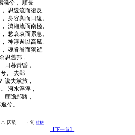
揚澆兮， 順長
， 思還流而復反。
， 身容與而日遠。
， 濟湘流而南極。
， 愁哀哀而累息。
， 神浮遊以高厲。
， 魂眷眷而獨逝。
 余思舊邦，
。 日暮黃昏，
兮。 去郢
？ 讒夫黨旅，
。 河水淫淫，
。 顧瞻郢路，
不返兮。
△ 仄韵 · 句
维护
【下一首】