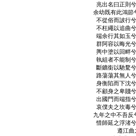
兆出名曰正則兮
余幼既有此鴻節
不從俗而詖行兮
不枉繩以追曲兮
端余行其如玉兮
群阿容以晦光兮
輿中塗以回畔兮
執組者不能制兮
斷鑣銜以馳騖兮
路蕩蕩其無人兮
身衡陷而下沈兮
不顧身之卑賤兮
出國門而端指兮
哀僕夫之坎毒兮
九年之中不吾反
惜師延之浮渚兮
遵江曲