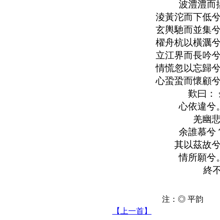
波澧澧而
淩黃沱而下低兮
玄輿馳而並集兮
櫂舟杭以橫濿兮
立江界而長吟兮
情慌忽以忘歸兮
心蛩蛩而懷顧兮
歎曰：
心依違兮
羌幽悲
余誰慕兮
其以茲故兮
情所願兮
終
注：◎ 平韵 
【上一首】