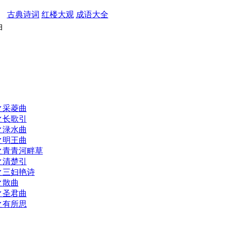
古典诗词
红楼大观
成语大全
曲
之采菱曲
之长歌引
之渌水曲
之明王曲
之青青河畔草
之清楚引
之三妇艳诗
之散曲
之圣君曲
之有所思