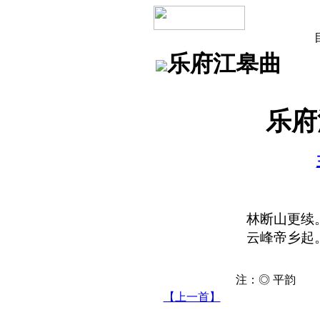
乐府江皋曲
乐府
林断山更续
云峰帝乡起
注：◎ 平韵 
【上一首】