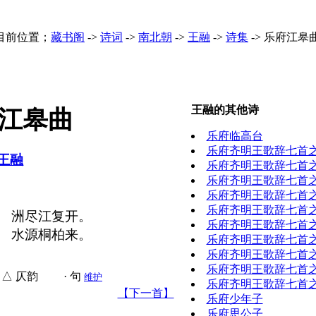
目前位置；
藏书阁
->
诗词
->
南北朝
->
王融
->
诗集
->
乐府江皋
王融的其他诗
江皋曲
乐府临高台
乐府齐明王歌辞七首
王融
乐府齐明王歌辞七首
乐府齐明王歌辞七首
乐府齐明王歌辞七首
乐府齐明王歌辞七首
。 洲尽江复开。
乐府齐明王歌辞七首
。 水源桐柏来。
乐府齐明王歌辞七首
乐府齐明王歌辞七首
乐府齐明王歌辞七首
△ 仄韵 · 句
维护
乐府齐明王歌辞七首
【下一首】
乐府少年子
乐府思公子