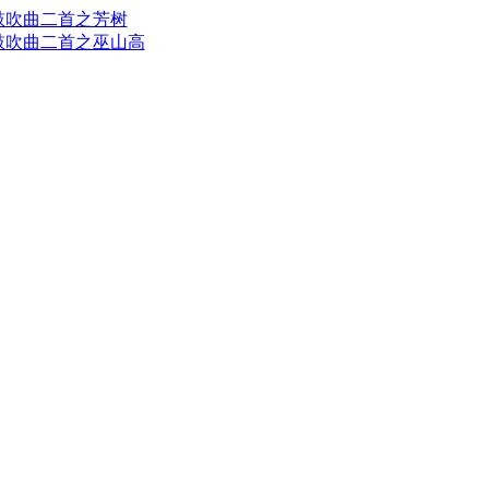
鼓吹曲二首之芳树
鼓吹曲二首之巫山高