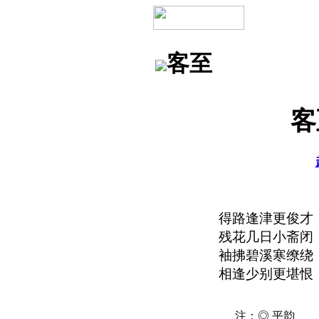
客至
得路逢津更俊才
残花几日小斋闭
袖拂碧溪寒缭绕
相逢少别更堪恨
注：◎ 平韵 