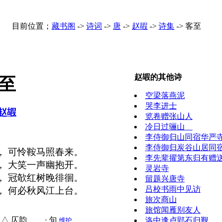
目前位置；
藏书阁
->
诗词
->
唐
->
赵嘏
->
诗集
->
客至
赵嘏的其他诗
客至
空梁落燕泥
哭李进士
赵嘏
览卷赠张山人
冷日过骊山
李侍御归山同宿华严
李侍御归炭谷山居同
， 可怜鞍马照春来。
李先辈擢第东归有
， 大笑一声幽抱开。
灵岩寺
， 冠欹红树晚徘徊。
留题兴唐寺
吕校书雨中见访
， 何必秋风江上台。
旅次商山
旅馆闻雁别友人
△ 仄韵 · 句
洛中逢卢郢石归觐
维护