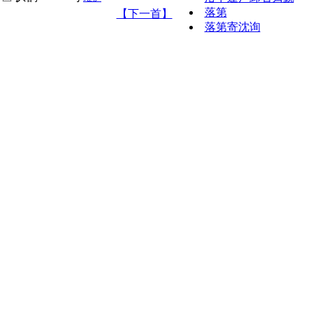
落第
【下一首】
落第寄沈询