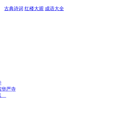
古典诗词
红楼大观
成语大全
寺
宿华严寺
赠送