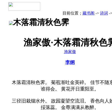
目前位置；
藏书阁
->
诗词
-
木落霜清秋色霁
渔家傲·木落霜清秋色
渔家傲
李纲
木落霜清秋色霁。 菊苞渐吐金英碎。 佳节不随
谁得会。 黄花开日重阳至。
三径旧栽烟水外。 故园凝望空流泪。 香色向人
挼落蕊。 金尊满满从教醉。