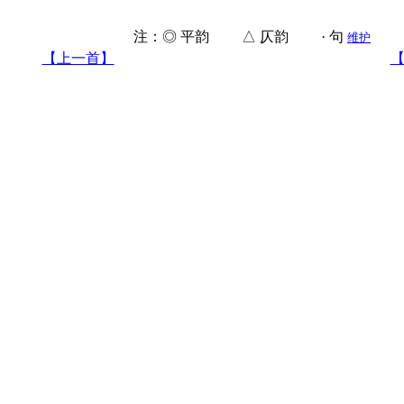
注：◎ 平韵 △ 仄韵 · 句
维护
【上一首】