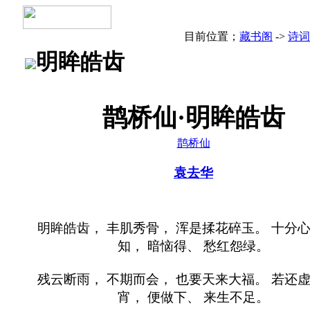
目前位置；
藏书阁
->
诗词
明眸皓齿
鹊桥仙·明眸皓齿
鹊桥仙
袁去华
明眸皓齿， 丰肌秀骨， 浑是揉花碎玉。 十分
知， 暗恼得、 愁红怨绿。
残云断雨， 不期而会， 也要天来大福。 若还
宵， 便做下、 来生不足。