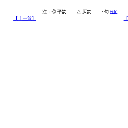
注：◎ 平韵 △ 仄韵 · 句
维护
【上一首】