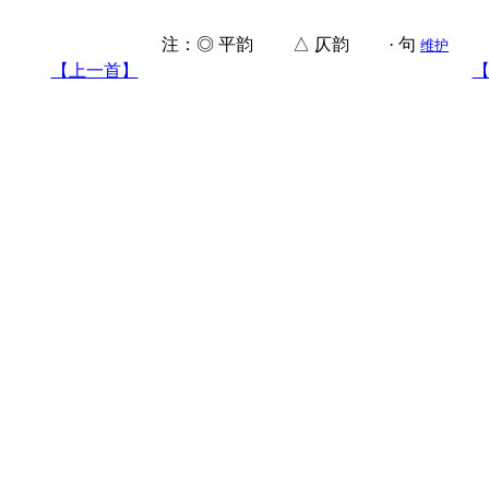
注：◎ 平韵 △ 仄韵 · 句
维护
【上一首】