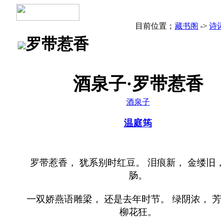
目前位置；
藏书阁
->
诗
罗带惹香
酒泉子·罗带惹香
酒泉子
温庭筠
罗带惹香， 犹系别时红豆。 泪痕新， 金缕旧，
肠。
一双娇燕语雕梁， 还是去年时节。 绿阴浓， 
柳花狂。