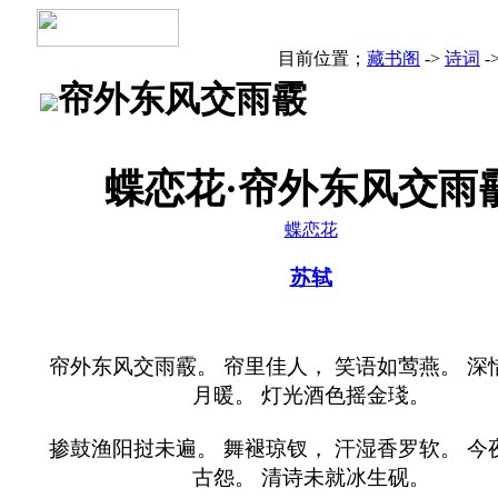
目前位置；
藏书阁
->
诗词
-
帘外东风交雨霰
蝶恋花·帘外东风交雨
蝶恋花
苏轼
帘外东风交雨霰。 帘里佳人， 笑语如莺燕。 深
月暖。 灯光酒色摇金琖。
掺鼓渔阳挝未遍。 舞褪琼钗， 汗湿香罗软。 今
古怨。 清诗未就冰生砚。