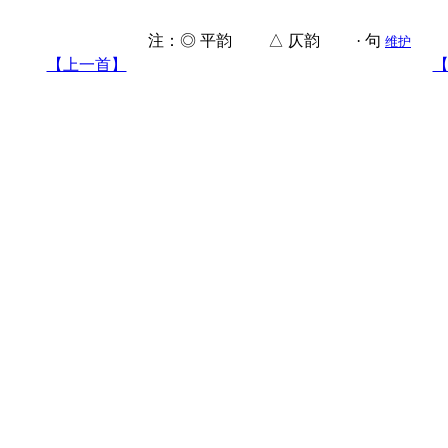
注：◎ 平韵 △ 仄韵 · 句
维护
【上一首】