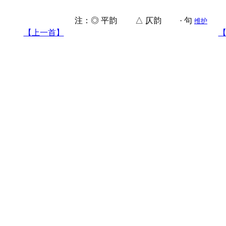
注：◎ 平韵 △ 仄韵 · 句
维护
【上一首】