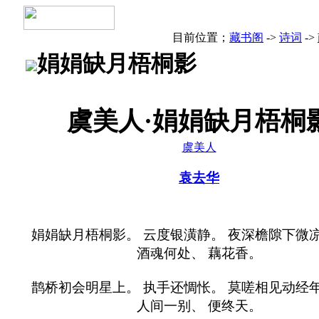
目前位置；
藏书阁
->
诗词
->
娟娟缺月梧桐影
虞美人·娟娟缺月梧桐
虞美人
袁去华
娟娟缺月梧桐影。 云度银潢静。 夜深檐隙下微凉
酒魂何处、 藕花香。
鹊桥初会明星上。 执手还惆怅。 莫嗟相见动经年
人间一别、 便终天。