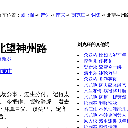
目前位置；
藏书阁
->
诗词
->
南宋
->
刘克庄
->
词集
->
北望神州
刘克庄的其他词
北望神州路
念奴桥·比如去岁前年
贺新郎
摸鱼儿·便披蓑
贺新郎·鬓雪今千缕
刘克庄
清平乐·冰轮万里
念奴桥·并游英俊
水龙吟·病夫鬓秃颜苍
木兰花慢·病翁将耳顺
这场公事， 怎生分付。 记得太
水龙吟·病翁一榻萧然
。 今把作、 握蛇骑虎。 君去
沁园春·剥啄谁欤
下拜真吾父。 谈笑里， 定齐
临江仙·不见仙湖能几
水龙吟·不须更问旁人
鲁。
风入松·残更难睚抵年
沁园春·惭愧清朝