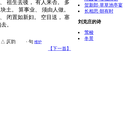
、 祖生去後， 有人来否。 多
贺新郎·草草池亭宴
块土。 算事业、 须由人做。
长相思·朝有时
、 闭置如新妇。 空目送， 塞
刘克庄的诗
鸿去。
莺梭
冬景
△ 仄韵 · 句
维护
【下一首】