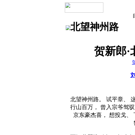
北望神州路
贺新郎·
北望神州路。 试平章、 
行山百万， 曾入宗爷驾驭
京东豪杰喜， 想投戈、 