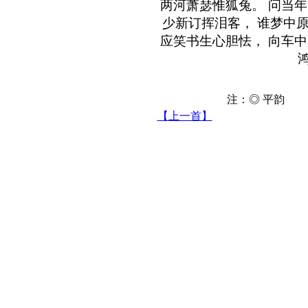
两河萧瑟惟狐兔。 问当年
少新订挥泪客， 谁梦中原
应笑书生心胆怯， 向车中
注：◎ 平韵 
【上一首】