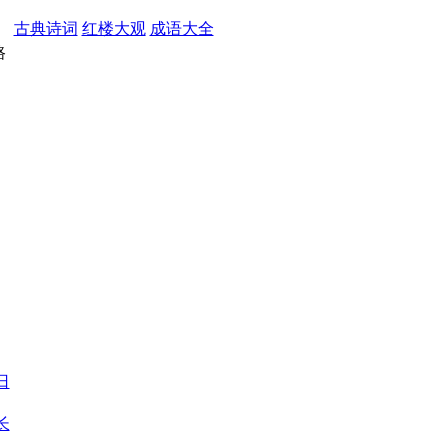
古典诗词
红楼大观
成语大全
路
日
长