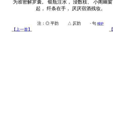
为谁密解罗囊。 银瓶注水， 浸数枝、 小阁幽窗
起， 纤条在手， 厌厌宿酒残妆。
注：◎ 平韵 △ 仄韵 · 句
维护
【上一首】