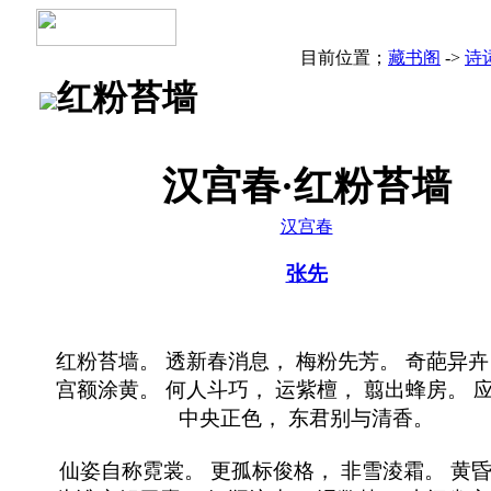
目前位置；
藏书阁
->
诗
红粉苔墙
汉宫春·红粉苔墙
汉宫春
张先
红粉苔墙。 透新春消息， 梅粉先芳。 奇葩异卉
宫额涂黄。 何人斗巧， 运紫檀， 翦出蜂房。 
中央正色， 东君别与清香。
仙姿自称霓裳。 更孤标俊格， 非雪淩霜。 黄