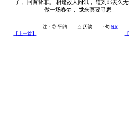
子， 回首皆非。 相逢故人问讯， 道刘郎去久无
做一场春梦， 觉来莫要寻思。
注：◎ 平韵 △ 仄韵 · 句
维护
【上一首】