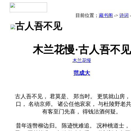
目前位置；
藏书阁
->
诗词
古人吾不见
木兰花慢·古人吾不见
木兰花慢
范成大
古人吾不见， 君莫是、 郑当时。 更筑就山房，
口， 名动京师。 诸公任他衮衮， 与杜陵野老
有客至门先喜， 得钱沽酒何疑。
昔年连辔柳边归。 陈迹恍难追。 况种桃道士，