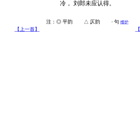
冷， 刘郎未应认得。
注：◎ 平韵 △ 仄韵 · 句
维护
【上一首】