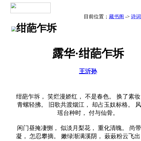
目前位置；
藏书阁
->
诗词
绀葩乍坼
露华·绀葩乍坼
王沂孙
绀葩乍坼， 笑烂漫娇红， 不是春色。 换了素妆
青螺轻拂。 旧歌共渡烟江， 却占玉奴标格。 
瑶台种时， 付与仙骨。
闲门昼掩凄恻， 似淡月梨花， 重化清魄。 尚
凝， 怎忍攀摘。 嫩绿渐满溪阴， 蓛蓛粉云飞出