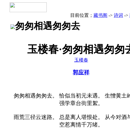
目前位置；
藏书阁
->
诗词
->
匆匆相遇匆匆去
玉楼春·匆匆相遇匆匆
玉楼春
郭应祥
匆匆相遇匆匆去。 恰似当初元未遇。 生憎黄土
强学章台街里絮。
雨荒三径云迷路。 总是离人堪恨处。 从今对酒
空惹离情千万绪。