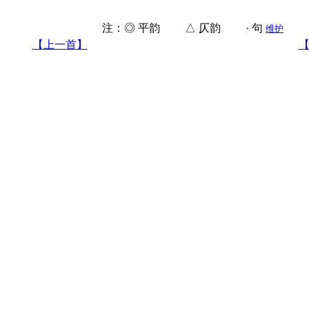
注：◎ 平韵 △ 仄韵 · 句
维护
【上一首】