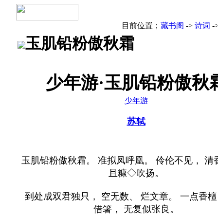
目前位置；
藏书阁
->
诗词
-
玉肌铅粉傲秋霜
少年游·玉肌铅粉傲秋
少年游
苏轼
玉肌铅粉傲秋霜。 准拟凤呼凰。 伶伦不见， 清
且糠◇吹扬。
到处成双君独只， 空无数、 烂文章。 一点香檀
借箸， 无复似张良。