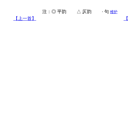
注：◎ 平韵 △ 仄韵 · 句
维护
【上一首】