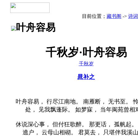
目前位置；
藏书阁
->
诗词
叶舟容易
千秋岁·叶舟容易
千秋岁
晁补之
叶舟容易， 行尽江南地。 南雁断， 无书至。 
处， 见我飘蓬际。 如梦寐， 当年阆苑曾相
休说深心事， 但付狂歌醉。 那更话， 孤帆起。
遶户， 云母山相砌。 君莫去， 只堪伴我溪