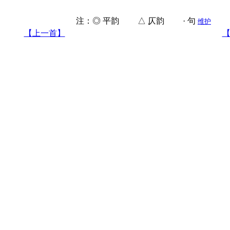
注：◎ 平韵 △ 仄韵 · 句
维护
【上一首】