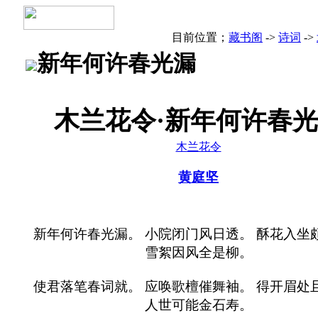
目前位置；
藏书阁
->
诗词
->
新年何许春光漏
木兰花令·新年何许春
木兰花令
黄庭坚
新年何许春光漏。 小院闭门风日透。 酥花入坐
雪絮因风全是柳。
使君落笔春词就。 应唤歌檀催舞袖。 得开眉处
人世可能金石寿。