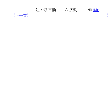
注：◎ 平韵 △ 仄韵 · 句
维护
【上一首】