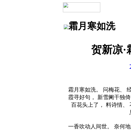
霜月寒如洗
贺新凉·
霜月寒如洗。 问梅花、 
霞寻好句， 新雪阑干独倚
百花头上了， 料诗情、 
一香吹动人间世。 奈何地