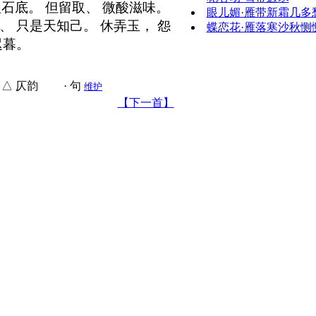
石底。 但留取、 微酸滋味。
眼儿媚·雁带新霜几多
、 只是天知己。 休弄玉， 怨
蝶恋花·雁落寒沙秋恻
迟暮。
△ 仄韵 · 句
维护
【下一首】