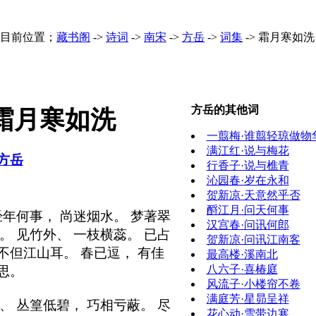
目前位置；
藏书阁
->
诗词
->
南宋
->
方岳
->
词集
->
霜月寒如洗
方岳的其他词
霜月寒如洗
一翦梅·谁翦轻琼做物
满江红·说与梅花
方岳
行香子·说与樵青
沁园春·岁在永和
贺新凉·天意然乎否
酹江月·问天何事
经年何事， 尚迷烟水。 梦著翠
汉宫春·问讯何郎
。 见竹外、 一枝横蕊。 已占
贺新凉·问讯江南客
不但江山耳。 春已逗， 有佳
最高楼·溪南北
八六子·喜椿庭
思。
风流子·小楼帘不卷
满庭芳·星昴呈祥
、 丛篁低碧， 巧相亏蔽。 尽
花心动·雪带边寒