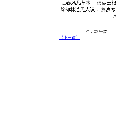
让春风凡草木， 便做云根
除却林逋无人识， 算岁寒
注：◎ 平韵 
【上一首】