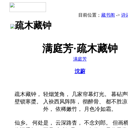
目前位置；
藏书阁
->
诗
疏木藏钟
满庭芳·疏木藏钟
满庭芳
沈蔚
疏木藏钟， 轻烟笼角， 几家帘幕灯光。 暮砧声
壁锁寒螿。 入袂西风阵阵， 彻醉骨、 都不胜凉
外， 依稀嫩竹， 月色冷如霜。
仙乡。 何处是， 云深路杳， 不念刘郎。 但画