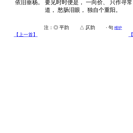
依旧垂杨。 要见时时便是， 一向价、 只作寻常
道， 愁肠泪眼， 独自个重阳。
注：◎ 平韵 △ 仄韵 · 句
维护
【上一首】