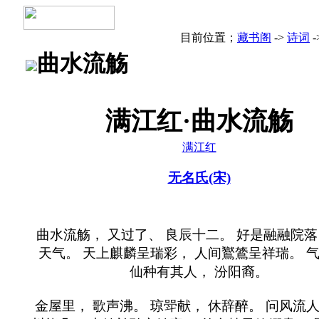
目前位置；
藏书阁
->
诗词
-
曲水流觞
满江红·曲水流觞
满江红
无名氏(宋)
曲水流觞， 又过了、 良辰十二。 好是融融院落
天气。 天上麒麟呈瑞彩， 人间鸑鷟呈祥瑞。 
仙种有其人， 汾阳裔。
金屋里， 歌声沸。 琼斝献， 休辞醉。 问风流人