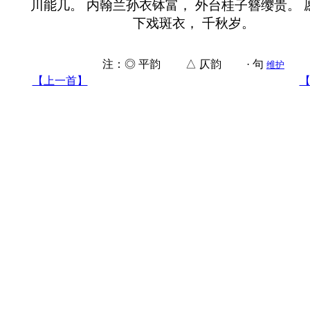
川能几。 内翰兰孙衣钵富， 外台桂子簪缨贵。 
下戏斑衣， 千秋岁。
注：◎ 平韵 △ 仄韵 · 句
维护
【上一首】