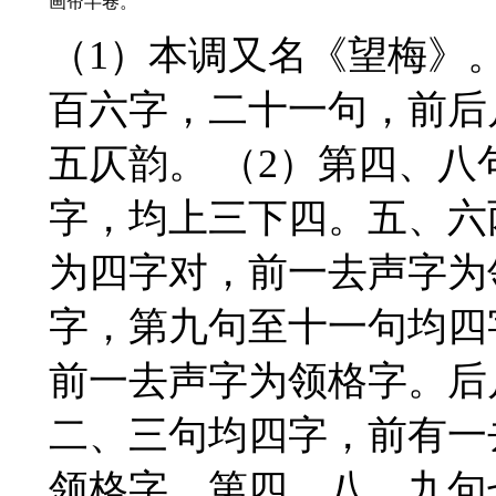
画帘半卷。
（1）本调又名《望梅》
百六字，二十一句，前后
五仄韵。 （2）第四、八
字，均上三下四。五、六
为四字对，前一去声字为
字，第九句至十一句均四
前一去声字为领格字。后
二、三句均四字，前有一
领格字。第四、八、九句