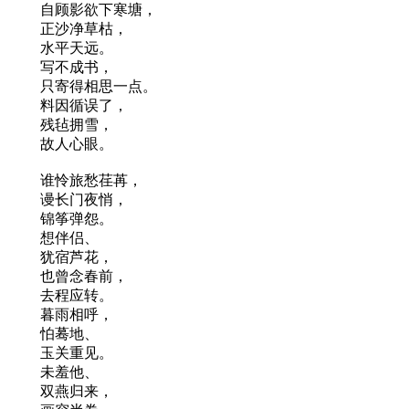
自顾影欲下寒塘，

正沙净草枯，

水平天远。

写不成书，

只寄得相思一点。

料因循误了，

残毡拥雪，

故人心眼。

谁怜旅愁荏苒，

谩长门夜悄，

锦筝弹怨。

想伴侣、

犹宿芦花，

也曾念春前，

去程应转。

暮雨相呼，

怕蓦地、

玉关重见。

未羞他、

双燕归来，
