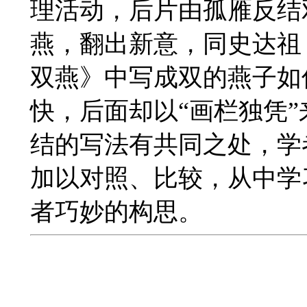
理活动，后片由孤雁反结
燕，翻出新意，同史达祖
双燕》中写成双的燕子如
快，后面却以“画栏独凭”
结的写法有共同之处，学
加以对照、比较，从中学
者巧妙的构思。