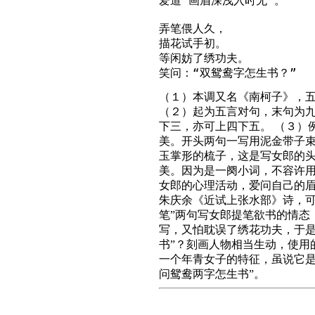
爱道“画眉深浅入时无”。

弄笔偎人久，

描花试手初。

等闲妨了绣功夫。

笑问：“双鸳鸯字怎生书？”
（１）本调又名《南柯子》，
（２）起为五言对句，末句为
下三，亦可上四下五。 （３）
美。开头两句一写用泥金带子
玉掌形的梳子，这是写女郎的
美。因为是一阕小词，不容许
女郎的心理活动，爱问自己的眉
朱庆余《近试上张水部》诗，可
笔”两句写女郎提笔欲书的情态
写，又怕耽误了绣花功夫，于是
书”？刻画人物相当生动，使用
一个年青女子的特征，虽说它是
问鸳鸯两字怎生书”。