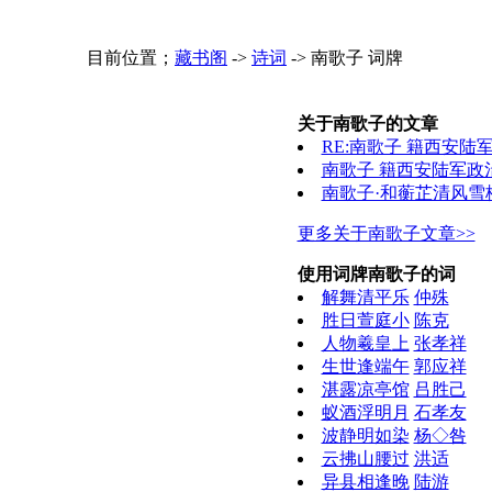
目前位置；
藏书阁
->
诗词
->
南歌子 词牌
关于南歌子的文章
RE:南歌子 籍西安
南歌子 籍西安陆军政
南歌子·和蘅芷清风雪
更多关于南歌子文章>>
使用词牌南歌子的词
解舞清平乐
仲殊
胜日萱庭小
陈克
人物羲皇上
张孝祥
生世逢端午
郭应祥
湛露凉亭馆
吕胜己
蚁酒浮明月
石孝友
波静明如染
杨◇咎
云拂山腰过
洪适
异县相逢晚
陆游