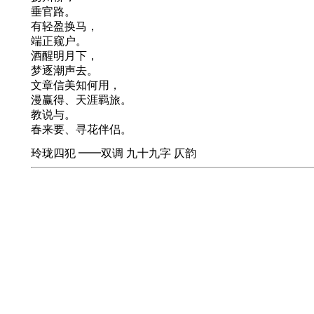
垂官路。

有轻盈换马，

端正窥户。

酒醒明月下，

梦逐潮声去。

文章信美知何用，

漫赢得、天涯羁旅。

教说与。

春来要、寻花伴侣。 
玲珑四犯 ━━双调 九十九字 仄韵