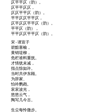
仄平平仄（韵）。

仄平平仄仄，

仄仄平平仄（韵）。

平平仄仄平平仄，

仄平仄仄平平仄（韵）。

平平仄（韵），

平平仄仄平平仄（韵）。
宋-谭宣子

碧黯塞榆，

黄销堤柳，

危栏谁料重抚。

才情犹未减，

指点惊如许。

当时共伊东顾。

为辞家、

怕吟鹦鹉。

衮衮波光，

悠悠云气，

陶写几今古。

生尘每怜微步。
