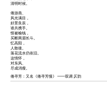
清明时候。

倦游燕、

风光满目，

好景良辰，

谁共携手。

恨被榆钱，

买断两眉长斗。

忆高阳，

人散後。

落花流水仍依旧。

这情怀，

对东风、

尽成消瘦。 
倦寻芳：又名《倦寻芳慢》 ━━双调 仄韵