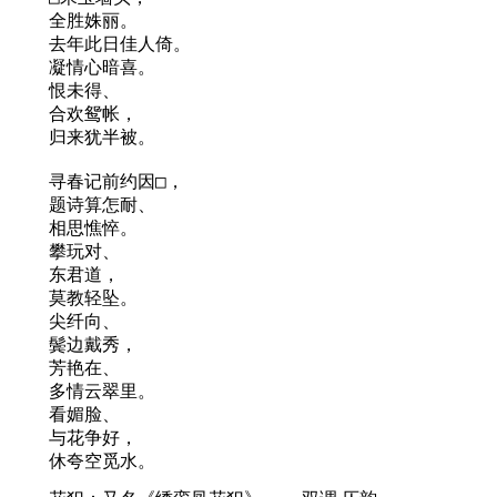
全胜姝丽。

去年此日佳人倚。

凝情心暗喜。

恨未得、

合欢鸳帐，

归来犹半被。

寻春记前约因□，

题诗算怎耐、

相思憔悴。

攀玩对、

东君道，

莫教轻坠。

尖纤向、

鬓边戴秀，

芳艳在、

多情云翠里。

看媚脸、

与花争好，

休夸空觅水。 