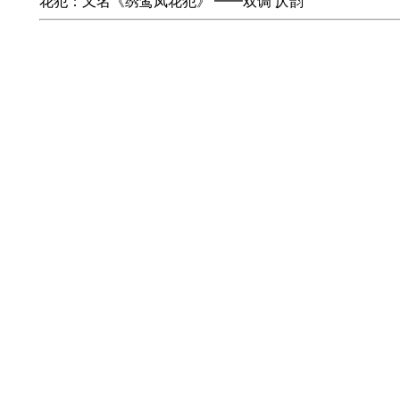
花犯：又名《绣鸾凤花犯》 ━━双调 仄韵