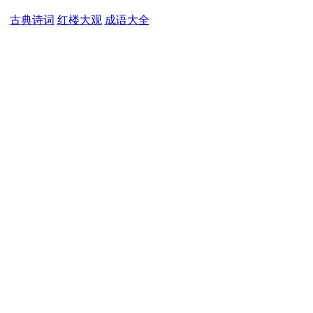
古典诗词
红楼大观
成语大全