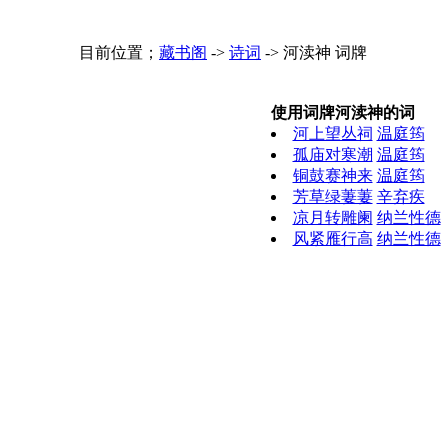
目前位置；
藏书阁
->
诗词
->
河渎神 词牌
使用词牌河渎神的词
河上望丛祠
温庭筠
孤庙对寒潮
温庭筠
铜鼓赛神来
温庭筠
芳草绿萋萋
辛弃疾
凉月转雕阑
纳兰性德
风紧雁行高
纳兰性德