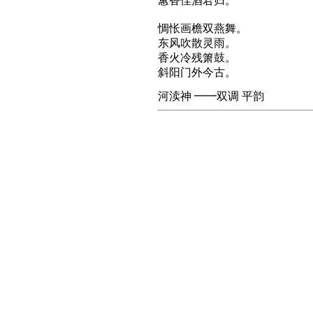
蕙香佳酒君归。

惆怅画檐双燕舞。

东风吹散灵雨。

香火冷残箫鼓。

斜阳门外今古。 
河渎神 ━━双调 平韵