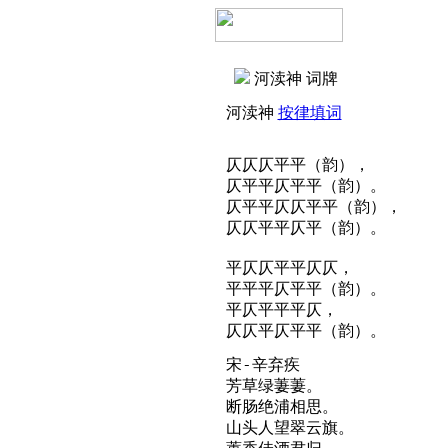
河渎神 词牌
河渎神
按律填词
仄仄仄平平（韵），

仄平平仄平平（韵）。

仄平平仄仄平平（韵），

仄仄平平仄平（韵）。

平仄仄平平仄仄，

平平平仄平平（韵）。

平仄平平平仄，

仄仄平仄平平（韵）。
宋-辛弃疾

芳草绿萋萋。

断肠绝浦相思。

山头人望翠云旗。
