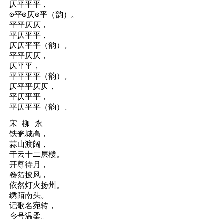
仄平平平，

⊙平⊙仄⊙平（韵）。

平平仄仄，

平仄平平，

仄仄平平（韵）。

平平仄仄，

仄平平，

平平平平（韵）。

仄平平仄仄，

平仄平平，

宋-柳 永

铁瓮城高，

蒜山渡阔，

干云十二层楼。

开尊待月，

卷箔披风，

依然灯火扬州。

绣陌南头。

记歌名宛转，

乡号温柔。
