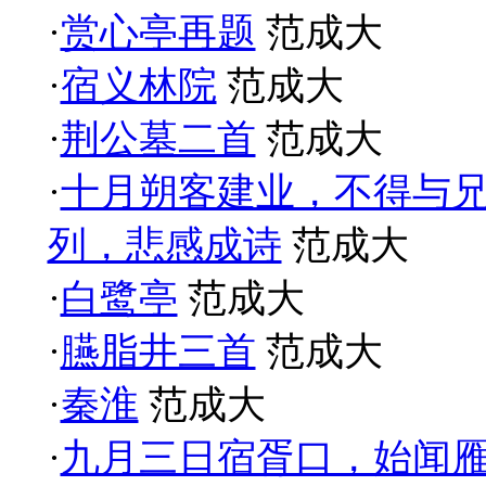
·
赏心亭再题
范成大
·
宿义林院
范成大
·
荆公墓二首
范成大
·
十月朔客建业，不得与
列，悲感成诗
范成大
·
白鹭亭
范成大
·
臙脂井三首
范成大
·
秦淮
范成大
·
九月三日宿胥口，始闻