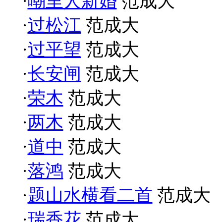
·
嘲里人新婚
范成大
·
过松江
范成大
·
过平望
范成大
·
长安闸
范成大
·
荣木
范成大
·
两木
范成大
·
道中
范成大
·
落鸿
范成大
·
题山水横看二首
范成大
·
瑞香花
范成大