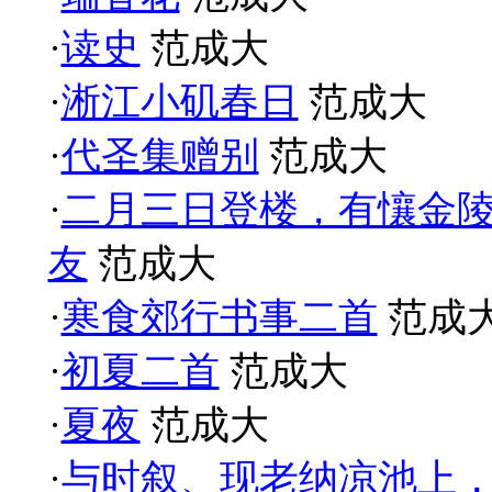
·
读史
范成大
·
淅江小矶春日
范成大
·
代圣集赠别
范成大
·
二月三日登楼，有懹金
友
范成大
·
寒食郊行书事二首
范成
·
初夏二首
范成大
·
夏夜
范成大
·
与时叙、现老纳凉池上