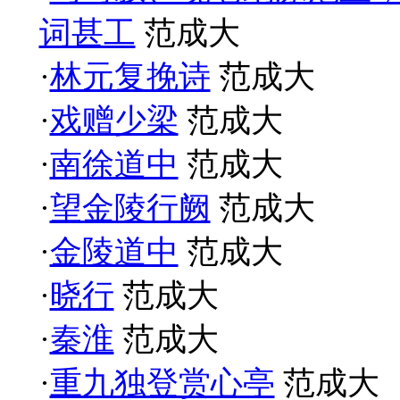
词甚工
范成大
·
林元复挽诗
范成大
·
戏赠少梁
范成大
·
南徐道中
范成大
·
望金陵行阙
范成大
·
金陵道中
范成大
·
晓行
范成大
·
秦淮
范成大
·
重九独登赏心亭
范成大