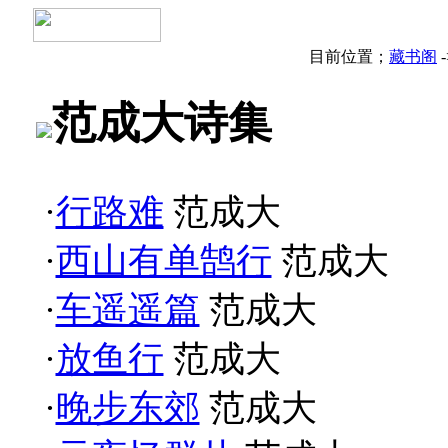
目前位置；
藏书阁
-
范成大诗集
·
行路难
范成大
·
西山有单鹄行
范成大
·
车遥遥篇
范成大
·
放鱼行
范成大
·
晚步东郊
范成大