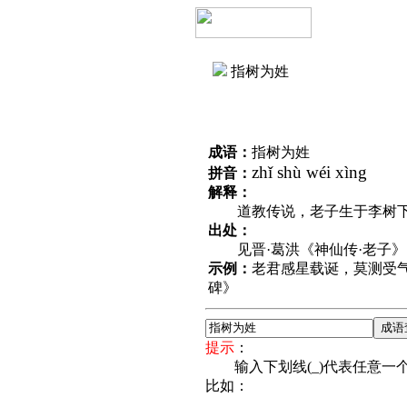
指树为姓
成语：
指树为姓
zhǐ shù wéi xìng
拼音：
解释：
道教传说，老子生于李树下
出处：
见晋·葛洪《神仙传·老子》
示例：
老君感星载诞，莫测受气
碑》
提示
：
输入下划线(_)代表任意一个
比如：