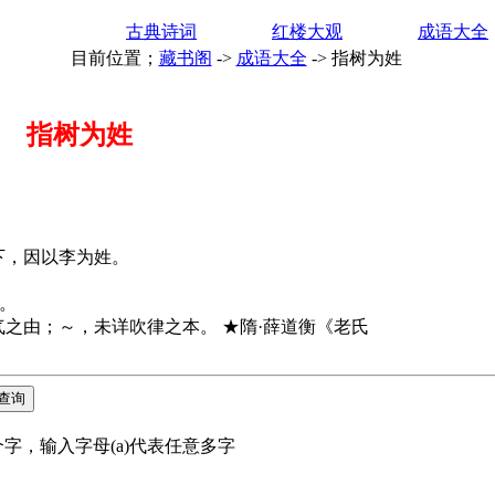
古典诗词
红楼大观
成语大全
目前位置；
藏书阁
->
成语大全
->
指树为姓
指树为姓
，因以李为姓。
。
之由；～，未详吹律之本。 ★隋·薛道衡《老氏
字，输入字母(a)代表任意多字