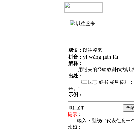
以往鉴来
成语：
以往鉴来
yǐ wǎng jiàn lái
拼音：
解释：
用过去的经验教训作为以后
出处：
《三国志·魏书·杨阜传》：
来。”
示例：
提示
：
输入下划线(_)代表任意一个
比如：