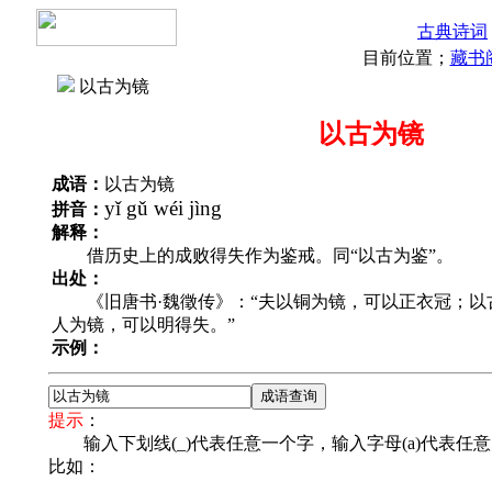
古典诗词
目前位置；
藏书
以古为镜
以古为镜
成语：
以古为镜
yǐ gǔ wéi jìng
拼音：
解释：
借历史上的成败得失作为鉴戒。同“以古为鉴”。
出处：
《旧唐书·魏徵传》：“夫以铜为镜，可以正衣冠；以
人为镜，可以明得失。”
示例：
提示
：
输入下划线(_)代表任意一个字，输入字母(a)代表任
比如：