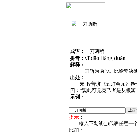
一刀两断
成语：
一刀两断
yī dāo liǎng duàn
拼音：
解释：
一刀斩为两段。比喻坚决断
出处：
宋·释普济《五灯会元》卷十
四：“观此可见克己者是从根源
示例：
提示
：
输入下划线(_)代表任意一个
比如：