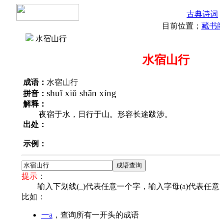
古典诗词
目前位置；
藏书
水宿山行
水宿山行
成语：
水宿山行
shuǐ xiǔ shān xíng
拼音：
解释：
夜宿于水，日行于山。形容长途跋涉。
出处：
示例：
提示
：
输入下划线(_)代表任意一个字，输入字母(a)代表任
比如：
一a
，查询所有一开头的成语