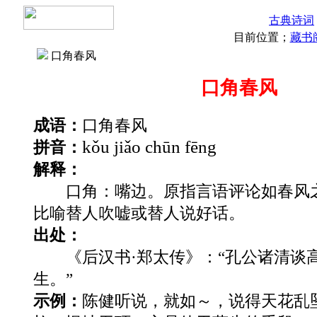
古典诗词
目前位置；
藏书
口角春风
口角春风
成语：
口角春风
kǒu jiǎo chūn fēng
拼音：
解释：
口角：嘴边。原指言语评论如春风之
比喻替人吹嘘或替人说好话。
出处：
《后汉书·郑太传》：“孔公诸清谈
生。”
示例：
陈健听说，就如～，说得天花乱