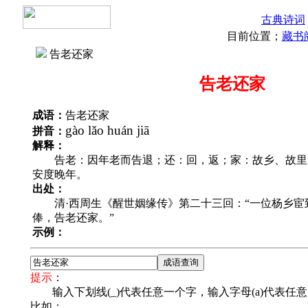
古典诗词
目前位置；
藏书
告老还家
告老还家
成语：
告老还家
gào lǎo huán jiā
拼音：
解释：
告老：因年老而告退；还：回，返；家：故乡、故里
安度晚年。
出处：
清·西周生《醒世姻缘传》第二十三回：“一位杨乡宦
俸，告老还家。”
示例：
提示
：
输入下划线(_)代表任意一个字，输入字母(a)代表任
比如：